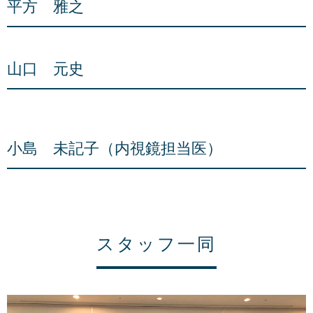
平方 雅之
山口 元史
小島 未記子（内視鏡担当医）
スタッフ一同